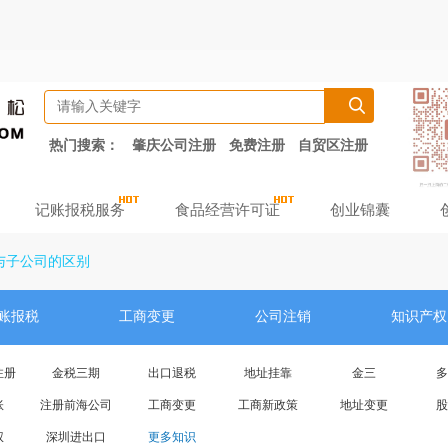
热门搜索：
肇庆公司注册
免费注册
自贸区注册
记账报税服务
食品经营许可证
创业锦囊
与子公司的区别
账报税
工商变更
公司注销
知识产权
注册
金税三期
出口退税
地址挂靠
金三
多
账
注册前海公司
工商变更
工商新政策
地址变更
股
权
深圳进出口
更多知识