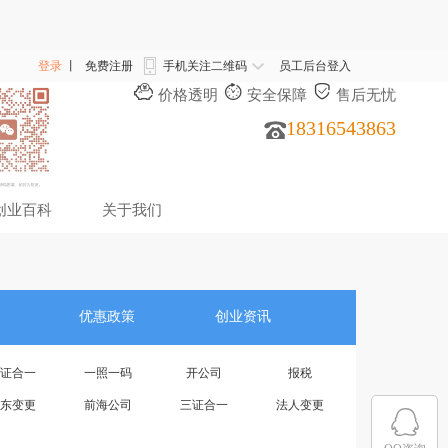
登录
丨
免费注册
手机关注二维码
员工后台登入
价格透明
安全保障
售后无忧
18316543863
创业百科
关于我们
优惠政策
创业资讯
证合一
一照一码
开公司
报税
东变更
前海公司
三证合一
法人变更