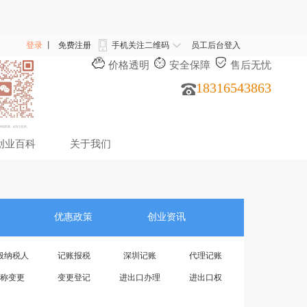
登录
丨
免费注册
手机关注二维码
员工后台登入
价格透明
安全保障
售后无忧
18316543863
创业百科
关于我们
优惠政策
创业资讯
般纳税人
记账报税
深圳记账
代理记账
称变更
变更登记
进出口办理
进出口权